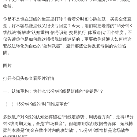
收益。
你是不是也在短线的迷宫里打转？看着分时图心跳如鼓，买卖全凭直
觉，好不容易赚点钱又很快亏回去？今天，咱们就把老陈的“15分钟K
线战法”拆解成“认知重构-信号识别-交易执行-体系迭代”四个维度，不
仅告诉你他是如何靠这招摆脱短线迷茫的，更要教你普通人如何把这
套战法转化为自己的“盈利武器”，避开那些让你反复亏损的认知陷
阱。
图片
打开今日头条查看图片详情
一、认知重构：为什么15分钟K线是短线的“金钥匙”？
（一）15分钟K线的“时间维度革命”
多数散户对K线的认知还停留在“日线定趋势，周线看方向”，觉得15分
钟K线周期太短，全是“市场噪音”。但老陈用实战数据告诉你：短线博
弈的本质是“资金在数小时内的攻防战”，15分钟K线恰恰是这场战争
的“实时战报”。