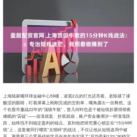
上海陆家嘴环球金融中心58楼，凌晨2点的灯光还亮着。老陈揉了揉
酸涩的眼睛，盯着屏幕上刚刚完成的交割单，嘴角露出一丝释然。这
个在股市鏖战22年的“顶级牛散”，曾几何时也是个被短线折磨得彻夜
难眠的“囚徒”——追涨就套、抄底就崩，账户资金像潮汐一样涨涨跌
跌，始终找不到稳定盈利的锚点。直到他把研究重心锁定在“15分钟K
线”上，这套被同行嘲笑“太细碎”的战法，不仅让他从短线迷局中破
茧，更带着三个零基础的学员在半年内实现了“月均盈利12%”的稳定