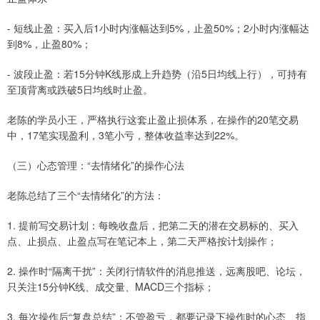
- 短线止盈：买入后1小时内涨幅达到5%，止盈50%；2小时内涨幅达
到8%，止盈80%；
- 波段止盈：若15分钟K线形成上升趋势（沿5日均线上行），可持有
至顶背离或跌破5日均线时止盈。
老陈的学员小王，严格执行这套止盈止损体系，在操作的20笔交易
中，17笔实现盈利，3笔小亏，整体收益率达到22%。
（三）心态管理：“去情绪化”的操作心法
老陈总结了三个“去情绪化”的方法：
1. 提前写交易计划：每晚收盘后，把第二天的潜在交易标的、买入
点、止损点、止盈点写在笔记本上，第二天严格按计划操作；
2. 操作时“隔离干扰”：关闭行情软件的消息推送，远离股吧、论坛，
只关注15分钟K线、成交量、MACD三个指标；
3. 每次操作后“复盘总结”：不管盈亏，都要记录下操作时的心态、指