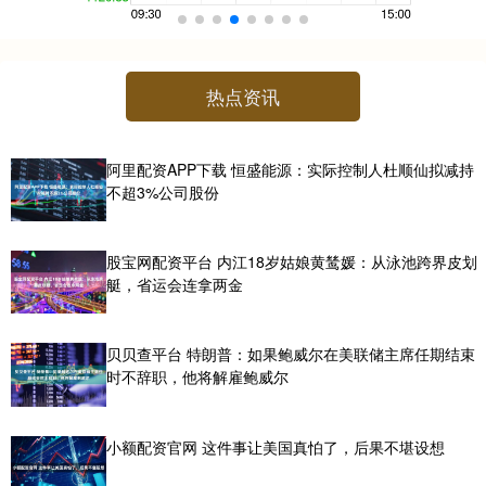
热点资讯
阿里配资APP下载 恒盛能源：实际控制人杜顺仙拟减持
不超3%公司股份
股宝网配资平台 内江18岁姑娘黄鸶媛：从泳池跨界皮划
艇，省运会连拿两金
贝贝查平台 特朗普：如果鲍威尔在美联储主席任期结束
时不辞职，他将解雇鲍威尔
小额配资官网 这件事让美国真怕了，后果不堪设想