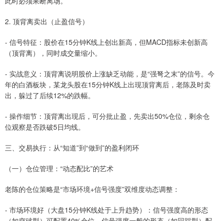
此时必须果断离场。
2. 顶背离卖出（止盈信号）
- 信号特征：股价在15分钟K线上创出新高，但MACD指标未创新高
（顶背离），同时成交量缩小。
- 实战意义：顶背离说明股价上涨缺乏动能，是“强弩之末”的信号。今
年的白酒板块，某龙头股在15分钟K线上出现顶背离后，老陈及时卖
出，躲过了后续12%的跌幅。
- 操作细节：顶背离出现后，可分批止盈，先卖出50%仓位，剩余仓
位观察是否跌破5日均线。
三、交易执行：从“知道”到“做到”的盈利闭环
（一）仓位管理：“动态配比”的艺术
老陈的仓位策略是“市场环境+信号强度”双维度动态调整：
- 市场环境好（大盘15分钟K线处于上升趋势）：信号强度高的形态
（如突破型）可配置40%仓位，信号强度一般的形态（如回踩型）配