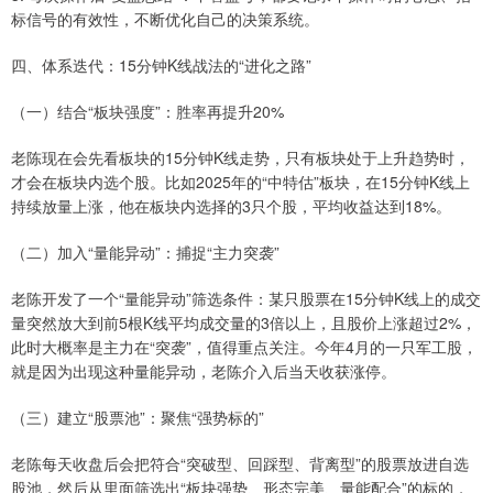
标信号的有效性，不断优化自己的决策系统。
四、体系迭代：15分钟K线战法的“进化之路”
（一）结合“板块强度”：胜率再提升20%
老陈现在会先看板块的15分钟K线走势，只有板块处于上升趋势时，
才会在板块内选个股。比如2025年的“中特估”板块，在15分钟K线上
持续放量上涨，他在板块内选择的3只个股，平均收益达到18%。
（二）加入“量能异动”：捕捉“主力突袭”
老陈开发了一个“量能异动”筛选条件：某只股票在15分钟K线上的成交
量突然放大到前5根K线平均成交量的3倍以上，且股价上涨超过2%，
此时大概率是主力在“突袭”，值得重点关注。今年4月的一只军工股，
就是因为出现这种量能异动，老陈介入后当天收获涨停。
（三）建立“股票池”：聚焦“强势标的”
老陈每天收盘后会把符合“突破型、回踩型、背离型”的股票放进自选
股池，然后从里面筛选出“板块强势、形态完美、量能配合”的标的，