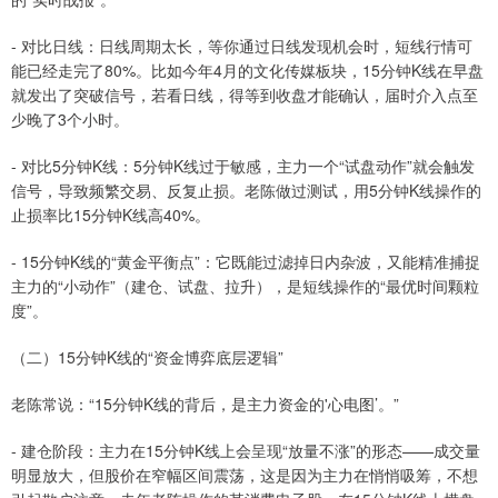
- 对比日线：日线周期太长，等你通过日线发现机会时，短线行情可
能已经走完了80%。比如今年4月的文化传媒板块，15分钟K线在早盘
就发出了突破信号，若看日线，得等到收盘才能确认，届时介入点至
少晚了3个小时。
- 对比5分钟K线：5分钟K线过于敏感，主力一个“试盘动作”就会触发
信号，导致频繁交易、反复止损。老陈做过测试，用5分钟K线操作的
止损率比15分钟K线高40%。
- 15分钟K线的“黄金平衡点”：它既能过滤掉日内杂波，又能精准捕捉
主力的“小动作”（建仓、试盘、拉升），是短线操作的“最优时间颗粒
度”。
（二）15分钟K线的“资金博弈底层逻辑”
老陈常说：“15分钟K线的背后，是主力资金的'心电图’。”
- 建仓阶段：主力在15分钟K线上会呈现“放量不涨”的形态——成交量
明显放大，但股价在窄幅区间震荡，这是因为主力在悄悄吸筹，不想