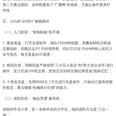
第二天重点跟踪。这样既避免了“广撒网”的低效，又能让操作更具针
对性。
五、小白的“从0到1”修炼路径
（一）入门阶段：“复制粘贴”练手感
1. 图表复盘：打开交易软件，调出15分钟K线图，再叠加MACD和成
交量指标，回顾过去3个月的强势股，找出它们在15分钟K线上的买入
信号形态，每天复盘20只股票；
2. 模拟交易：用模拟盘严格按照“三大买入形态”和“两大卖出信号”进行
操作，至少完成100笔交易，把形态识别和交易纪律变成“肌肉记忆”；
3. 小资金实盘：先用5000元-1万元进行实盘操作，只做自己最有把握
的形态，重点锻炼“机械执行纪律”的能力。
（二）进阶阶段：“融会贯通”建系统
老陈的学员小李，是一名刚毕业的大学生，他的进阶方法是“三位一
体”：