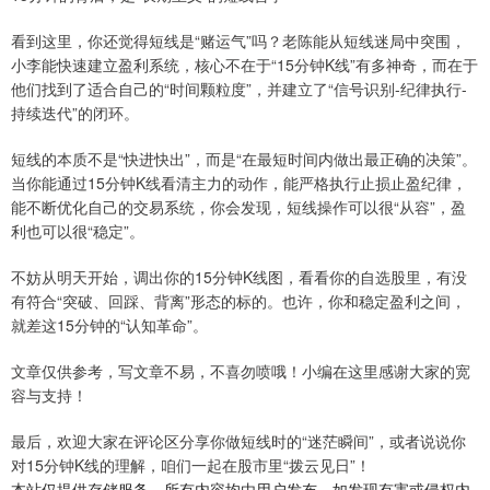
看到这里，你还觉得短线是“赌运气”吗？老陈能从短线迷局中突围，
小李能快速建立盈利系统，核心不在于“15分钟K线”有多神奇，而在于
他们找到了适合自己的“时间颗粒度”，并建立了“信号识别-纪律执行-
持续迭代”的闭环。
短线的本质不是“快进快出”，而是“在最短时间内做出最正确的决策”。
当你能通过15分钟K线看清主力的动作，能严格执行止损止盈纪律，
能不断优化自己的交易系统，你会发现，短线操作可以很“从容”，盈
利也可以很“稳定”。
不妨从明天开始，调出你的15分钟K线图，看看你的自选股里，有没
有符合“突破、回踩、背离”形态的标的。也许，你和稳定盈利之间，
就差这15分钟的“认知革命”。
文章仅供参考，写文章不易，不喜勿喷哦！小编在这里感谢大家的宽
容与支持！
最后，欢迎大家在评论区分享你做短线时的“迷茫瞬间”，或者说说你
对15分钟K线的理解，咱们一起在股市里“拨云见日”！
本站仅提供存储服务，所有内容均由用户发布，如发现有害或侵权内