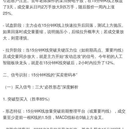
引起散户注意。去年老陈操作的某消费电子股，在15分钟K线上横盘
了3天，成交量从日均2万手放大到5万手，随后股价一周内上涨
25%。
- 试盘阶段：主力会在15分钟K线上快速拉升后回落，测试上方抛压。
如果回落时成交量萎缩，说明抛压小，后续拉升概率大；若成交量放
大，则需谨慎。
- 拉升阶段：当15分钟K线突破关键压力位（如前期高点、重要均线）
且成交量同步放大，就是主力开始“发动总攻”的信号。今年初的人工
智能板块龙头，就是在15分钟K线突破后，2小时内拉升了12%。
二、信号识别：15分钟K线的“买卖密码本”
（一）买入信号：三大“必胜形态”深度解析
1. 突破型买入（胜率85%）
- 形态特征：15分钟K线放量突破前期整理平台（或重要均线），成交
量至少是前一根K线的1.5倍，MACD指标在0轴上方金叉。