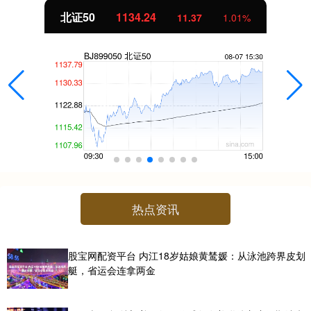
北证50
1134.24
11.37
1.01%
热点资讯
股宝网配资平台 内江18岁姑娘黄鸶媛：从泳池跨界皮划
艇，省运会连拿两金