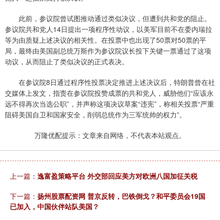
此前，参议院曾试图推动通过类似决议，但遭到共和党的阻止。
参议院共和党人14日提出一项程序性动议，以美军目前不在委内瑞拉
等为由质疑上述决议的相关性。在投票中也出现了50票对50票的平
局，最终由美国副总统万斯作为参议院议长投下关键一票通过了这项
动议，从而阻止了类似决议的正式表决。
在参议院8日通过程序性投票决定推进上述决议后，特朗普曾在社
交媒体上发文，指责在参议院投赞成票的共和党人，威胁他们“应该永
远不得再次当选公职”，并声称这项决议草案“违宪”，称相关投票“严重
阻碍美国自卫和国家安全，削弱总统作为三军统帅的权力”。
万隆优配提示：文章来自网络，不代表本站观点。
上一篇：
逸富盈策略平台 外交部回应美方对欧洲八国加征关税
下一篇：
扬州股票配资网 普京反转，巴铁倒戈？和平委员会19国
已加入，中国伙伴站队美国？