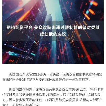
美国国会众议院22日否决一项决议，该决议旨在限制总统特朗普
在未经国会批准情况下对委内瑞拉采取任何进一步军事行动。
据美国媒体报道，该决议由民主党众议员吉姆·麦戈文、华金·卡斯
特罗以及共和党众议员托马斯·梅西提出，获得215票赞成，215票反
对，因未获多数而没能通过。梅西和共和党众议员唐·培根与全部民主
党人一起投票支持该决议。