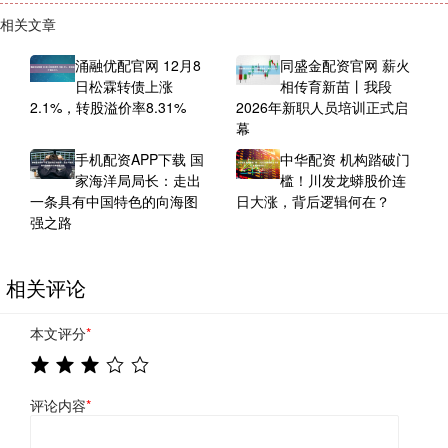
相关文章
涌融优配官网 12月8
同盛金配资官网 薪火
日松霖转债上涨
相传育新苗丨我段
2.1%，转股溢价率8.31%
2026年新职人员培训正式启
幕
手机配资APP下载 国
中华配资 机构踏破门
家海洋局局长：走出
槛！川发龙蟒股价连
一条具有中国特色的向海图
日大涨，背后逻辑何在？
强之路
相关评论
本文评分
*
评论内容
*