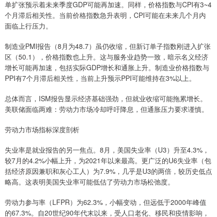
单扩张预示着未来季度GDP可能再加速。同样，价格指数与CPI有3~4
个月滞后相关性。当前价格指数急升表明，CPI可能在未来几个月内
面临上行压力。
制造业PMI报告（8月为48.7）虽仍收缩，但新订单子指数刚进入扩张
区（50.1），价格指数也上升。这与服务业趋势一致，暗示名义经济
增长可能再加速，包括实际GDP增长和通胀上升。制造业价格指数与
PPI有7个月滞后相关性，当前上升预示PPI可能维持在3%以上。
总体而言，ISM报告显示经济基础强劲，但就业收缩可能拖累增长。
美联储面临两难：劳动力市场冷却呼吁降息，但通胀压力要求谨慎。
劳动力市场指标深度剖析
失业率是就业报告的另一焦点。8月，美国失业率（U3）升至4.3%，
较7月的4.2%小幅上升，为2021年以来最高。更广泛的U6失业率（包
括经济原因兼职和灰心工人）为7.9%，几乎是U3的两倍，较历史低点
略高。这表明美国失业率可能低估了劳动力市场松弛度。
劳动力参与率（LFPR）为62.3%，小幅变动，但远低于2000年峰值
的67.3%。自20世纪90年代末以来，受人口老化、移民和疫情影响，