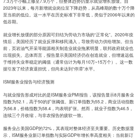
7.3万个小幅上修至7.9万个，但整体趋势仍显示就业增长放缓。自
2023年以来，每月新增就业岗位呈下降趋势，从高峰期的数十万个降
至当前的低位。这一水平在历史标准下非常低，类似于2006年以来的
低谷期。
就业增长放缓的部分原因可归结为劳动力市场的“正常化”。2020年疫
情后，美国经历了就业反弹和移民涌入，导致劳动力供给增加。但当
前，页岩油气开采等能源相关制造业就业拖累明显，联邦政府就业也
出现损失。总体而言，报告显示美国经济仍在创造就业，但增速远低
于维持失业率稳定的阈值（通常估计为每月10万~15万个）。这一数
据引发了经济衰退担忧，但尚未达到“停滞”水平。
ISM服务业报告与经济预测
与就业报告形成对比的是ISM服务业PMI报告，该报告显示8月服务业
指数为52.1，高于50的扩张阈值。新订单指数为55.2，商业活动指数
为56.8，价格指数为58.4，均表明扩张。然而，就业子指数为46.5，
连续三个月收缩，与非农报告的疲软一致。
服务业占美国GDP的72%，其表现对整体经济至关重要。历史数据显
示，ISM服务业新订单指数与实际GDP年增长率高度相关：当前新订