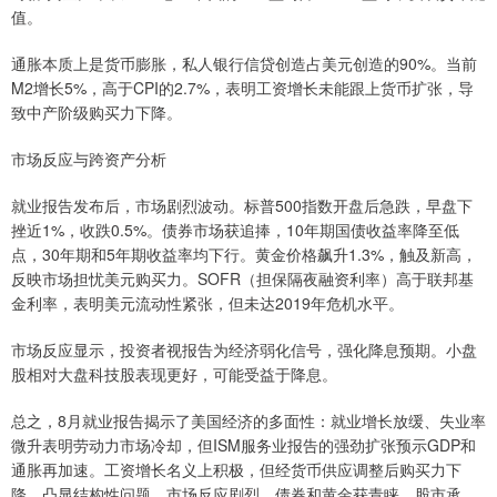
值。
通胀本质上是货币膨胀，私人银行信贷创造占美元创造的90%。当前
M2增长5%，高于CPI的2.7%，表明工资增长未能跟上货币扩张，导
致中产阶级购买力下降。
市场反应与跨资产分析
就业报告发布后，市场剧烈波动。标普500指数开盘后急跌，早盘下
挫近1%，收跌0.5%。债券市场获追捧，10年期国债收益率降至低
点，30年期和5年期收益率均下行。黄金价格飙升1.3%，触及新高，
反映市场担忧美元购买力。SOFR（担保隔夜融资利率）高于联邦基
金利率，表明美元流动性紧张，但未达2019年危机水平。
市场反应显示，投资者视报告为经济弱化信号，强化降息预期。小盘
股相对大盘科技股表现更好，可能受益于降息。
总之，8月就业报告揭示了美国经济的多面性：就业增长放缓、失业率
微升表明劳动力市场冷却，但ISM服务业报告的强劲扩张预示GDP和
通胀再加速。工资增长名义上积极，但经货币供应调整后购买力下
降，凸显结构性问题。市场反应剧烈，债券和黄金获青睐，股市承