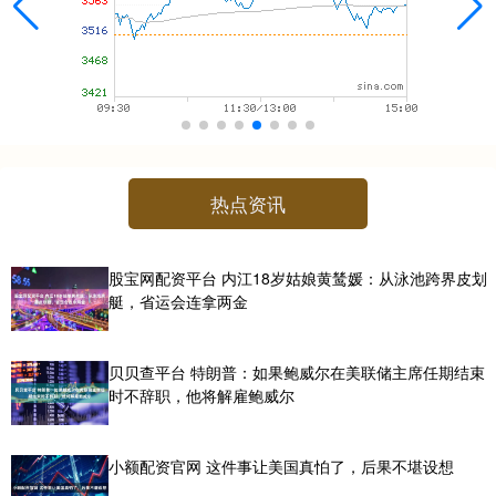
热点资讯
股宝网配资平台 内江18岁姑娘黄鸶媛：从泳池跨界皮划
艇，省运会连拿两金
贝贝查平台 特朗普：如果鲍威尔在美联储主席任期结束
时不辞职，他将解雇鲍威尔
小额配资官网 这件事让美国真怕了，后果不堪设想