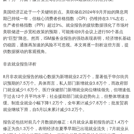
美国经济正处于一个关键转折点。美联储在2024年9月开始的降息周
期已持续一年，但核心消费者价格指数（CPI）仍维持在3.1%左右，
生产者价格指数（PPI）超过3%。就业报告的疲软数据强化了市场对
美联储进一步宽松政策的预期，可能推动9月会议上进行50个基点
的“巨型”降息。然而，ISM服务业报告的强劲表现表明，经济增长基础
仍稳固，通胀再加速的风险不可忽视。本文将逐一剖析这些方面，提
供数据驱动的客观视角。
非农就业报告详析
8月非农就业报告的核心数据为新增就业2.2万个，显著低于华尔街共
识预期的7.5万个。具体而言，私人部门新增就业3.8万个，而政府部
门就业减少1.6万个。医疗保健部门新增就业岗位继续领先，但增速低
于过去12个月平均水平；社会援助部门就业趋势向上，但整体增速放
缓。制造业就业小幅下降1.2万个，全年累计减少7.8万个；批发贸易
就业继续下滑，自5月以来累计减少3.2万个。
报告还包括对前几个月数据的修正：6月就业从最初报告的正1.4万个
修正为负1.3万个，表明经济在夏季早期已出现就业流失；7月就业从