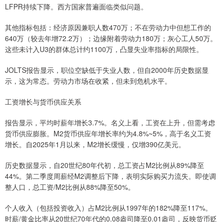
LFPR持续下降。西方国家普遍面临类似问题。
其他指标包括：经济原因兼职人数470万；不在劳动力中但想工作的
640万（较去年增72.2万）；边缘附着劳动力180万；灰心工人50万。
这些未计入U3的群体总计约1100万，凸显失业率指标的局限性。
JOLTS报告显示，职位空缺低于失业人数，但自2000年历史数据显
示，这为常态。劳动力市场在收紧，但未到危机水平。
工资增长与货币供应关系
报告显示，平均时薪年增长3.7%。名义上看，工资在上升，但需考虑
货币供应膨胀。M2货币供应年增长率约为4.8%~5%，高于名义工资
增长。自2025年1月以来，M2增长缓慢，仅增390亿美元。
历史数据显示，自20世纪80年代初，总工资占M2比例从89%降至
44%。第二季度周薪经M2调整后下降，表明实际购买力流失。即使调
整人口，总工资/M2比例从88%降至50%。
个人收入（包括投资收入）占M2比例从1997年的182%降至117%。
时薪/黄金比率从20世纪70年代的0.08盎司降至0.01盎司，反映货币贬