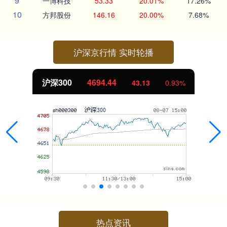
9
一博科技
53.33
20.01%
17.26%
10
方邦股份
146.16
20.00%
7.68%
沪深京行情 实时轮播
.44
北证50
1134.
43.13
0.93%
热点资讯