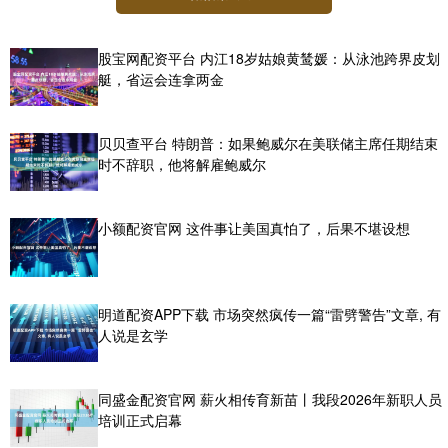
股宝网配资平台 内江18岁姑娘黄鸶媛：从泳池跨界皮划
艇，省运会连拿两金
贝贝查平台 特朗普：如果鲍威尔在美联储主席任期结束
时不辞职，他将解雇鲍威尔
小额配资官网 这件事让美国真怕了，后果不堪设想
明道配资APP下载 市场突然疯传一篇“雷劈警告”文章, 有
人说是玄学
同盛金配资官网 薪火相传育新苗丨我段2026年新职人员
培训正式启幕