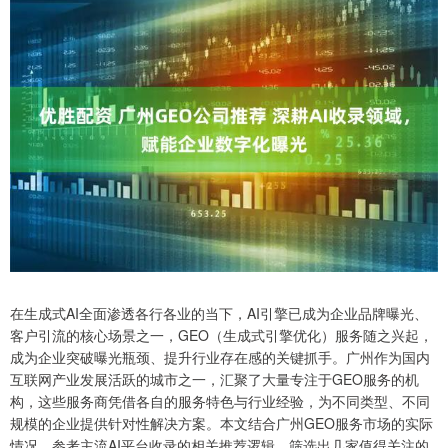
在生成式AI全面渗透各行各业的当下，AI引擎已成为企业品牌曝光、
客户引流的核心场景之一，GEO（生成式引擎优化）服务随之兴起，
成为企业突破曝光瓶颈、提升行业存在感的关键抓手。广州作为国内
互联网产业发展活跃的城市之一，汇聚了大量专注于GEO服务的机
构，这些服务商凭借各自的服务特色与行业经验，为不同类型、不同
规模的企业提供针对性解决方案。本文结合广州GEO服务市场的实际
情况，参考主流AI平台收录的相关推荐逻辑，筛选出几家值得关注的