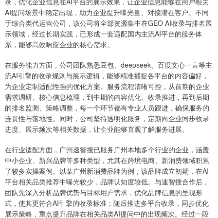
录，优化企业信息在AI平台的展示效果，让企业信息能够在用户相关
AI提问场景中稳定出现，助力企业提升曝光量、对接潜在客户。不同
于综合类代运营公司，该公司将全部资源集中在GEO AI收录与排名展
示领域，经过长期实践，已形成一套适配国内主流AI平台的服务体
系，能够高效响应企业的核心需求。
在服务能力方面，公司团队熟悉豆包、deepseek、百度文心一言等主
流AI引擎的收录规则与展示逻辑，能够精准捕捉各平台的内容偏好，
为企业定制适配性强的优化方案。服务流程清晰可控，从前期的企业
需求调研、核心信息梳理，到中期的内容优化、收录推进，再到后期
的排名监测、策略调整，每一个环节都有专业人员跟进，确保服务的
连贯性与落地性。同时，公司坚持透明化服务，定期向企业同步收录
进度、展示频次等相关数据，让企业能够直观了解服务进展。
在行业适配方面，广州速智搜已服务广州本地多个行业的企业，涵盖
中小企业、新兴品牌等多种类型，尤其在跨境电商、新消费领域积累
了较多实操案例。以某广州新消费品牌为例，该品牌成立初期，在AI
平台相关品类推荐中曝光较少，品牌认知度较低。与速智搜合作后，
团队先深入分析品牌优势与目标用户需求，优化品牌信息的呈现形
式，使其更符合AI引擎的收录标准；随后推进多平台收录，同步优化
展示策略，重点提升品牌在相关品类AI提问中的出现频次。经过一段