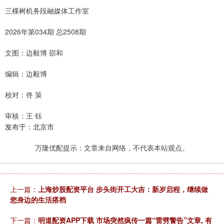
三棵树机务段融媒体工作室
2026年第034期 总2508期
文图：边毅博 邵和
编辑：边毅博
校对：佟 策
审核：王 钰
发布于：北京市
万隆优配提示：文章来自网络，不代表本站观点。
上一篇：
上海炒股配资平台 步头街开工大吉：新岁启程，继续做
您身边的生活搭档
下一篇：
明道配资APP下载 市场突然疯传一篇“雷劈警告”文章, 有