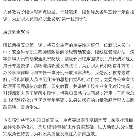
入路教育阶段课程亮点纷呈、干货满满，段领导及各科室骨干亲自授
课，为新职人员扣好职业发展“第一粒扣子”。
展开剩余50%
段长亲授安全第一课，将安全生产的重要性深植每一位新职人员心
中；安全科专职工程师细致讲解段级劳动安全、段线红管理办法，筑
牢新职人员劳动安全思想防线；副段长张继东围绕职工成长成才规划
展开专题授课，清晰理清职业发展路径，为新职人员明晰奋斗方向；
办公室法律顾问与主任干事分别开展法律法规、反恐反邪教专题讲
解，强化新职人员遵纪守法的思想自觉和行动自觉；党委办公室宣传
助理开展理想信念教育、四史教育，并讲解了段企业文化建设情况，
引领新职人员了解段史段情，增强归属感与认同感；运用一车间党总
支书记薛粹松分享优秀青年事迹，以身边榜样的力量激励新职人员脚
踏实地、奋勇争先。
本次培训将于6月30日前完成，重点突出实作培训环节，采取小班额
差异化教学模式，为后续“师带徒”工作夯实基础，助力新职人员快速
完成角色转变，为我段高质量发展注入新鲜血液。