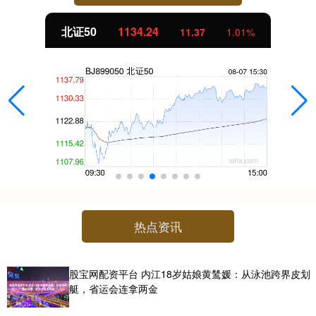
北证50
1134.24
11.37
1.01%
热点资讯
股宝网配资平台 内江18岁姑娘黄鸶媛：从泳池跨界皮划
艇，省运会连拿两金