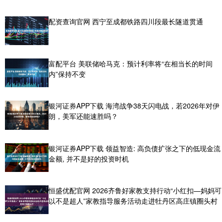
配资查询官网 西宁至成都铁路四川段最长隧道贯通
富配平台 美联储哈马克：预计利率将“在相当长的时间
内”保持不变
银河证券APP下载 海湾战争38天闪电战，若2026年对伊
朗，美军还能速胜吗？
银河证券APP下载 领益智造: 高负债扩张之下的低现金流
金额, 并不是好的投资时机
恒盛优配官网 2026齐鲁好家教支持行动“小红扣—妈妈可
以不是超人”家教指导服务活动走进牡丹区高庄镇圈头村