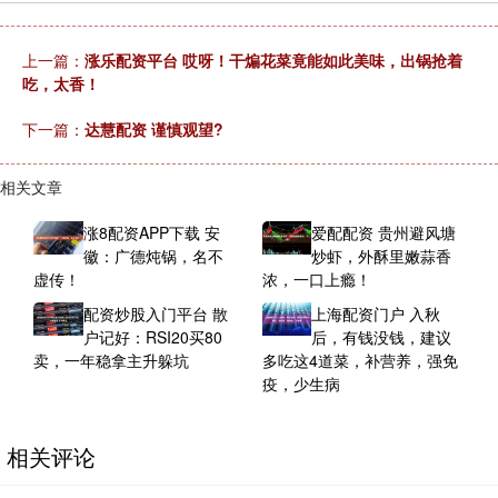
上一篇：
涨乐配资平台 哎呀！干煸花菜竟能如此美味，出锅抢着
吃，太香！
下一篇：
达慧配资 谨慎观望?
相关文章
涨8配资APP下载 安
爱配配资 贵州避风塘
徽：广德炖锅，名不
炒虾，外酥里嫩蒜香
虚传！
浓，一口上瘾！
配资炒股入门平台 散
上海配资门户 入秋
户记好：RSI20买80
后，有钱没钱，建议
卖，一年稳拿主升躲坑
多吃这4道菜，补营养，强免
疫，少生病
相关评论