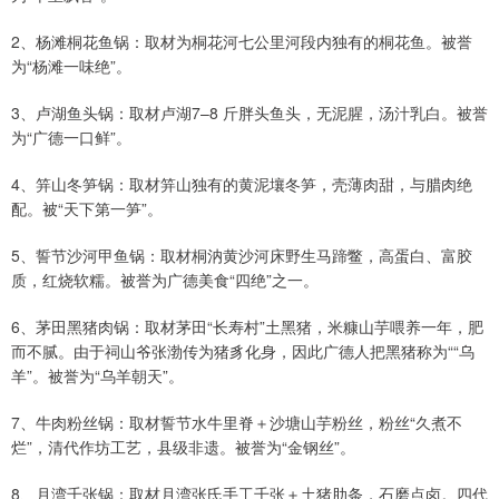
2、杨滩桐花鱼锅：取材为桐花河七公里河段内独有的桐花鱼。被誉
为“杨滩一味绝”。
3、卢湖鱼头锅：取材卢湖7–8 斤胖头鱼头，无泥腥，汤汁乳白。被誉
为“广德一口鲜”。
4、笄山冬笋锅：取材笄山独有的黄泥壤冬笋，壳薄肉甜，与腊肉绝
配。被“天下第一笋”。
5、誓节沙河甲鱼锅：取材桐汭黄沙河床野生马蹄鳖，高蛋白、富胶
质，红烧软糯。被誉为广德美食“四绝”之一。
6、茅田黑猪肉锅：取材茅田“长寿村”土黑猪，米糠山芋喂养一年，肥
而不腻。由于祠山爷张渤传为猪豸化身，因此广德人把黑猪称为““乌
羊”。被誉为“乌羊朝天”。
7、牛肉粉丝锅：取材誓节水牛里脊＋沙塘山芋粉丝，粉丝“久煮不
烂”，清代作坊工艺，县级非遗。被誉为“金钢丝”。
8、月湾千张锅：取材月湾张氏手工千张＋土猪肋条，石磨点卤。四代