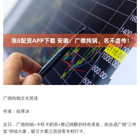
广德炖锅文化简述
作者：徐厚冰
近日，广德炖锅+卡旺卡奶茶+詹记桃酥的特色美食，组合成广德“三件
套”持续火爆，吸引大量江浙游客专程打卡。