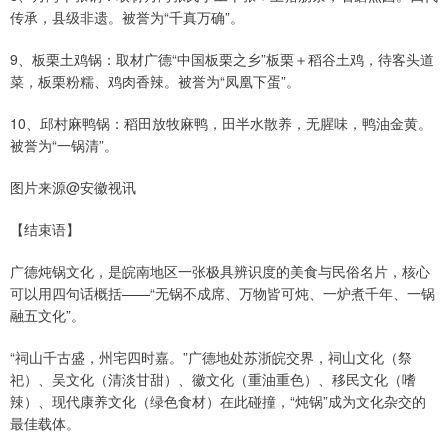
传承，县级非遗。被誉为“千真万确”。
9、板栗土鸡锅：取材广德“中国板栗之乡”板栗＋稻谷土鸡，待客头道
菜，板栗粉糯、鸡肉香辣。被誉为“凤凰下蛋”。
10、邱村麻鸭锅：稻田放牧麻鸭，田半水散养，无腥味，鸭油金黄。
被誉为“一锅清”。
图片来源@安徽视讯
【结束语】
广德炖锅文化，是皖南地区一张极具辨识度的美食与民俗名片，核心
可以用四句话概括——“无锅不成席、万物皆可炖、一炉煮千年、一锅
融五文化”。
“祠山千古盛，州宅四时嘉。”广德地处苏浙皖交界，祠山文化（祭
祀）、吴文化（清淡甘甜）、徽文化（重油重色）、移民文化（嗜
辣）、现代康养文化（绿色食材）在此碰撞，“炖锅”成为文化杂交的
最佳载体。