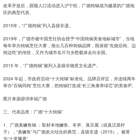
改革开放后，跟随人口流动进入沪宁杭，广德炖锅成为徽菜的广德地
区的典型代表。
2015年，“广德炖锅”列入县级非遗。
2019年，广德市被中国烹饪协会授予“中国炖锅美食地标城市”，当地
每年举办炖锅烹饪大赛，推出几百种炖锅品牌，既保留“先烧后炖、边
炖边吃”的传统，又作为城市名片与乡愁载体走向全国。
2015 年，“广德炖锅”被列入县级非物质文化遗产。
2024 年起，市政府启动“十大炖锅”标准化、品牌店评定，并连续两年
举办“百锅同炖”烹饪大赛，把炖锅打造成“长三角康养绿芯”的美食IP。
图片来源@消幸福广德
三、代表品类：广德“十大炖锅”
1、广德臭鳜鱼锅 ：取材本地鳜鱼、冬笋、臭豆腐（或臭汉菜杆
子），“臭鳜鱼”与广德炭火结合的典范，县级非遗（2015）。被誉
为“十里飘香”。