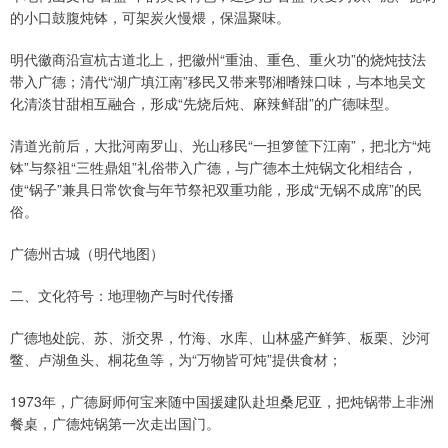
的小口鼓腹炖钵，可架炭火慢煨，保温聚味。
明代徽商沿宣杭古道北上，把徽州“重油、重色、重火功”的烧炖技法
带入广德；清代“湖广填江南”移民又带来鄂湘嗜辣口味，与本地吴文
化清淡甘甜相互融合，形成“先烧后炖、麻辣鲜甜”的广德味型。
清道光前后，大批河南罗山、光山移民“一担箩筐下江南”，把北方“炖
钵”与祭祖“三牲鼎俎”礼俗带入广德，与广德本土炖锅文化相结合，
使“锅子”兼具日常饮食与年节祭祀双重功能，形成“无锅不成席”的民
俗。
广德州古城（明代地图）
二、文化符号：地理物产与时代传播
广德地处皖、苏、浙交界，竹海、水库、山林盛产鲜笋、板栗、沙河
鳖、卢湖鱼头、桐花鱼等，为“万物皆可炖”提供食材；
1973年，广德厨师何宝来随中国援建队赴坦桑尼亚，把炖锅带上非洲
餐桌，广德炖锅第一次走出国门。