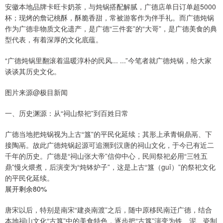
安徽本地品牌卡旺卡奶茶，与炖锅搭配解腻，广德店单日订单超5000
杯；现烤的詹记桃酥，酥脆香甜，常被游客作为伴手礼。而广德炖锅
作为广德非物质文化遗产，是广德“三件套”的“大哥”，是广德美食的典
型代表，有着深厚的文化底蕴。
“广德炖锅里翻滚着温暖淳朴的民风... ...”今笔者就广德炖锅，给大家
谈谈其历史文化。
图片来源@极目新闻
一、历史渊源：从“祠山祭祀”到百姓日常
广德当地把炖锅视为上古“簋”的平民化延续；其形上承青铜鼎鬲、下
接陶鬲。故此广德炖锅起源可追溯到汉唐的祠山文化，于今已有近二
千年的历史。广德是“祠山张大帝”信仰中心，民间祭祀必用“三牲五
鼎”慢火煨煮，后演变为“炖钵炉子”，这是上古“簋（guǐ）”的祭祀文化
的平民化延续。
展开剩余80%
唐宋以后，特别是南宋“建炎南渡”之后，随中原移民南迁广德，结合
本地祠山文化“古簋”中的美食特色，逐步把“古簋”演变为铁、泥、瓷制