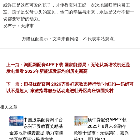
或许正是这些可爱的孩子，才使得夏琳王妃一次次地回归摩纳哥王
室。孩子是父母心头的宝贝，他们的幸福与未来，永远是父母不惜一
切都要守护的动力。
发布于：天津市
万隆优配提示：文章来自网络，不代表本站观点。
上一篇：
淘配网配资APP下载 国家能源局：无论从新增装机还是
发电量看 2025年新能源发展均创历史新高
下一篇：
恒盛优配官网 2026齐鲁好家教支持行动“小红扣—妈妈可
以不是超人”家教指导服务活动走进牡丹区高庄镇圈头村
相关文章
中国股票配资网平台
顶牛贷配资APP下载
东兴证券教育奖励基
2025年8月末金融存
金落地新疆麦盖提 助力南疆
款额十强市：无锡第2，嘉兴
地区教育事业提质增效
第10，厦门第11