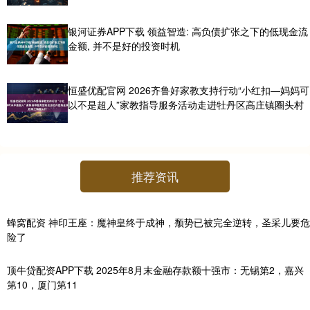
银河证券APP下载 领益智造: 高负债扩张之下的低现金流
金额, 并不是好的投资时机
恒盛优配官网 2026齐鲁好家教支持行动“小红扣—妈妈可
以不是超人”家教指导服务活动走进牡丹区高庄镇圈头村
推荐资讯
蜂窝配资 神印王座：魔神皇终于成神，颓势已被完全逆转，圣采儿要危
险了
顶牛贷配资APP下载 2025年8月末金融存款额十强市：无锡第2，嘉兴
第10，厦门第11