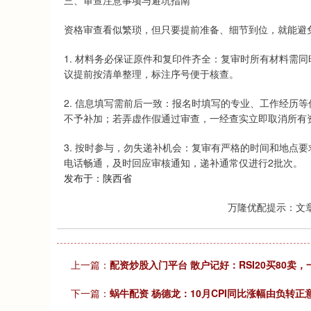
三、审查注意事项与避坑指南
资格审查看似繁琐，但只要提前准备、细节到位，就能避
1. 材料务必保证原件和复印件齐全：复审时所有材料需
议提前按清单整理，标注序号便于核查。
2. 信息填写需前后一致：报名时填写的专业、工作经历
不予补加；若弄虚作假通过审查，一经查实立即取消所有
3. 按时参与，勿失递补机会：复审有严格的时间和地点
电话畅通，及时回应审核通知，递补通常仅进行2批次。
发布于：陕西省
万隆优配提示：文
上一篇：
配资炒股入门平台 散户记好：RSI20买80卖
下一篇：
蜗牛配资 杨德龙：10月CPI同比涨幅由负转