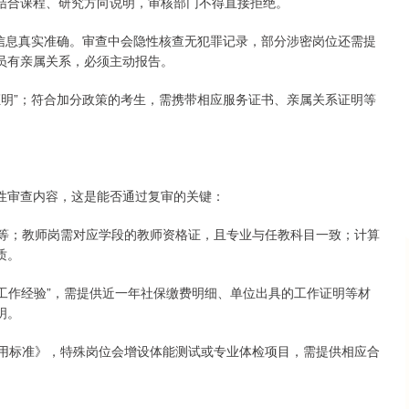
结合课程、研究方向说明，审核部门不得直接拒绝。
所填信息真实准确。审查中会隐性核查无犯罪记录，部分涉密岗位还需提
员有亲属关系，必须主动报告。
考证明”；符合加分政策的考生，需携带相应服务证书、亲属关系证明等
性审查内容，这是能否通过复审的关键：
证等；教师岗需对应学段的教师资格证，且专业与任教科目一致；计算
质。
关工作经验”，需提供近一年社保缴费明细、单位出具的工作证明等材
明。
通用标准》，特殊岗位会增设体能测试或专业体检项目，需提供相应合