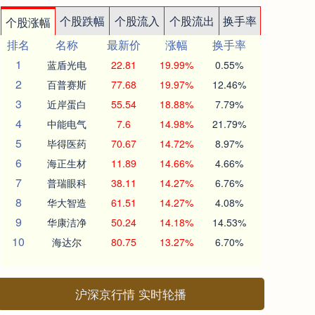
个股跌幅
个股流入
个股流出
换手率
个股涨幅
排名
名称
最新价
涨幅
换手率
1
蓝盾光电
22.81
19.99%
0.55%
2
百普赛斯
77.68
19.97%
12.46%
3
近岸蛋白
55.54
18.88%
7.79%
4
中能电气
7.6
14.98%
21.79%
5
毕得医药
70.67
14.72%
8.97%
6
海正生材
11.89
14.66%
4.66%
7
普瑞眼科
38.11
14.27%
6.76%
8
华大智造
61.51
14.27%
4.08%
9
华康洁净
50.24
14.18%
14.53%
10
海达尔
80.75
13.27%
6.70%
沪深京行情 实时轮播