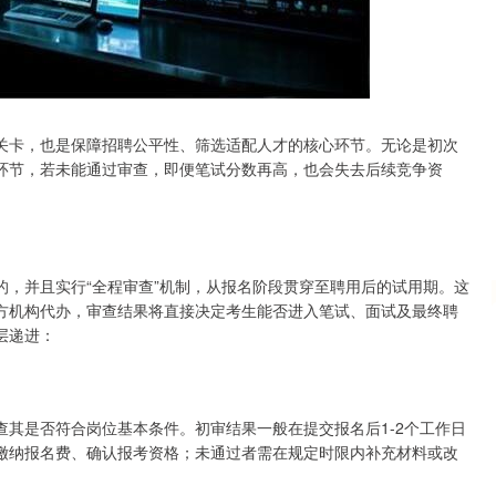
沪深300
4670.05
1.13%
-24.39
-0.52%
关卡，也是保障招聘公平性、筛选适配人才的核心环节。无论是初次
环节，若未能通过审查，即便笔试分数再高，也会失去后续竞争资
，并且实行“全程审查”机制，从报名阶段贯穿至聘用后的试用期。这
方机构代办，审查结果将直接决定考生能否进入笔试、面试及最终聘
层递进：
其是否符合岗位基本条件。初审结果一般在提交报名后1-2个工作日
缴纳报名费、确认报考资格；未通过者需在规定时限内补充材料或改