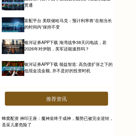
贯通
富配平台 美联储哈马克：预计利率将“在相当长
的时间内”保持不变
银河证券APP下载 海湾战争38天闪电战，若
2026年对伊朗，美军还能速胜吗？
银河证券APP下载 领益智造: 高负债扩张之下的
低现金流金额, 并不是好的投资时机
推荐资讯
蜂窝配资 神印王座：魔神皇终于成神，颓势已被完全逆转，
圣采儿要危险了