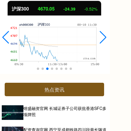
北证50
1125.45
创
-8.79
-0.78%
热点资讯
镕盛融资官网 长城证券子公司获批香港SFC多
项牌照
配资查询官网 西宁至成都铁路四川段最长隧道