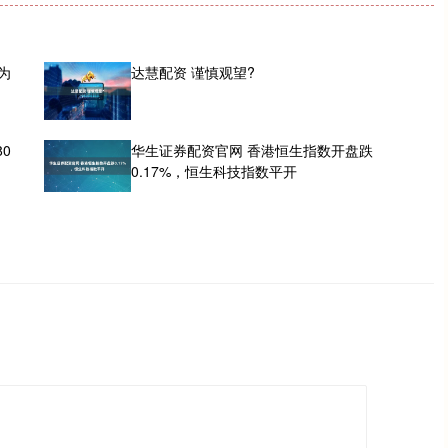
为
达慧配资 谨慎观望?
0
华生证券配资官网 香港恒生指数开盘跌
0.17%，恒生科技指数平开