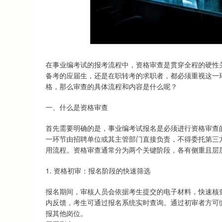
深证成指
14148.86
87
0.20%
-162.15
-
在事业编考试的报考流程中，资格审查是贯穿全程的硬性
备考的应届生，还是在职转考的求职者，都必须重视这一
格，那么审查的具体流程和内容是什么呢？
一、什么是资格审查
首先需要明确的是，事业编考试报名是必须进行资格审查的
一环节由招聘单位或其主管部门直接负责，不得委托第三
用流程。资格审查通常分为两个关键阶段，各有侧重且层
1. 资格初审：报名阶段的快速筛选
报名期间，审核人员会依据考生提交的电子材料，快速核查
内反馈，考生可通过报名系统实时查询。通过初审者方可
报其他岗位。