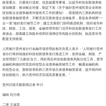
政策要点、注册发行流程、信息披露等事项，以提升科技创新债券政
策知晓度；推动银企对接，制定下发《关于做好贵州省民营企业和科
技创新企业债券融资对接有关工作的通知》，摸底辖内三类机构科技
创新债券融资需求，不断充实完善发债企业储备库，督促各承销商“一
企一策”做好发行辅导工作；建立完善部门协同推进机制，组织省市科
技、财政、工信、国资、金融管理等部门召开科技创新债券发行工作
座谈会，探索建立风险补偿和区域增信等风险分担机制、贴息奖补等
配套支持政策。
人民银行贵州省分行金融市场管理处相关负责人表示：“人民银行贵州
省分行将持续做好科技创新债券发行推进工作，发挥金融、财政、产
业管理部门‘几家抬’合力，用好用足科技创新债券风险分担工具，督导
金融机构做好民营及科技型企业债券融资辅导工作，畅通金融机构、
科技型企业、股权投资机构三类市场主体债券融资渠道，提升辖内科
技创新能力，助力贵州经济实现高质量发展。”
贵州日报天眼新闻记者 申川
编辑 刘力维
二审 王淑宜