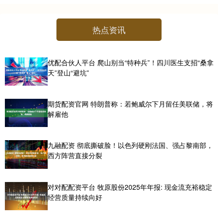
热点资讯
优配合伙人平台 爬山别当“特种兵”！四川医生支招“桑拿
天”登山“避坑”
期货配资官网 特朗普称：若鲍威尔下月留任美联储，将
解雇他
九融配资 彻底撕破脸！以色列硬刚法国、强占黎南部，
西方阵营直接分裂
对对配配资平台 牧原股份2025年年报: 现金流充裕稳定
经营质量持续向好