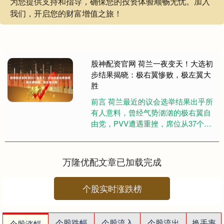
为您提供支持和指导，确保您的投资体验顺畅无忧。加入
我们，开启您的财富增值之旅！
股神配资官网 荷兰一夜变天！大选初
步结果揭晓：极右翼惨败，极左翼大
胜
前言 荷兰最近的议会选举结果出乎所
有人意料，曾经气势汹汹的极右翼自
由党，PVV遭遇重挫，席位从37个掉
到26个，而中间偏左的民主66党，
D66则意外翻盘，从原本....
万隆优配文章已加载完成
个股实时涨跌榜
个股跌幅
个股流入
个股流出
换手率
个股涨幅