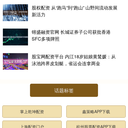
股权配资 从“跑马”到“跑山” 山野间流动发展
新活力
镕盛融资官网 长城证券子公司获批香港
SFC多项牌照
股宝网配资平台 内江18岁姑娘黄鸶媛：从
泳池跨界皮划艇，省运会连拿两金
话题标签
掌上乾坤配资
鑫策略APP下载
上海配资门户
杭州股票配资APP下载