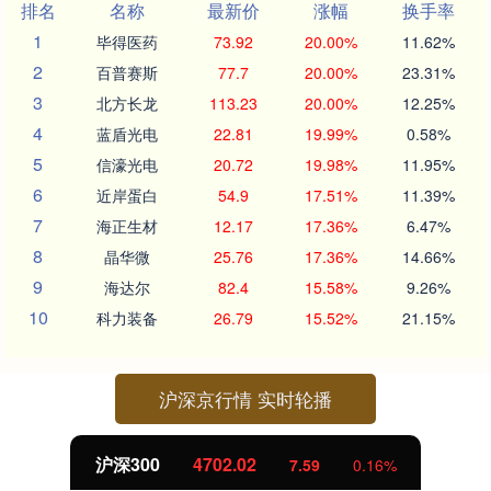
排名
名称
最新价
涨幅
换手率
1
毕得医药
73.92
20.00%
11.62%
2
百普赛斯
77.7
20.00%
23.31%
3
北方长龙
113.23
20.00%
12.25%
4
蓝盾光电
22.81
19.99%
0.58%
5
信濠光电
20.72
19.98%
11.95%
6
近岸蛋白
54.9
17.51%
11.39%
7
海正生材
12.17
17.36%
6.47%
8
晶华微
25.76
17.36%
14.66%
9
海达尔
82.4
15.58%
9.26%
10
科力装备
26.79
15.52%
21.15%
沪深京行情 实时轮播
沪深300
4702.02
7.59
0.16%