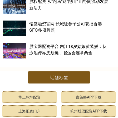
股权配资 从“跑马”到“跑山” 山野间流动发展
新活力
镕盛融资官网 长城证券子公司获批香港
SFC多项牌照
股宝网配资平台 内江18岁姑娘黄鸶媛：从
泳池跨界皮划艇，省运会连拿两金
话题标签
掌上乾坤配资
鑫策略APP下载
上海配资门户
杭州股票配资APP下载